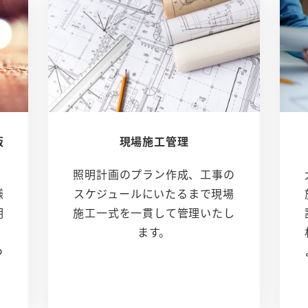
販
現場施工管理
照明計画のプラン作成、工事の
様
スケジュールにいたるまで現場
明
施工一式を一貫して管理いたし
ます。
つ