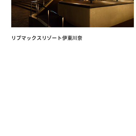
リブマックスリゾート伊東川奈
投
稿
の
ペ
ー
ジ